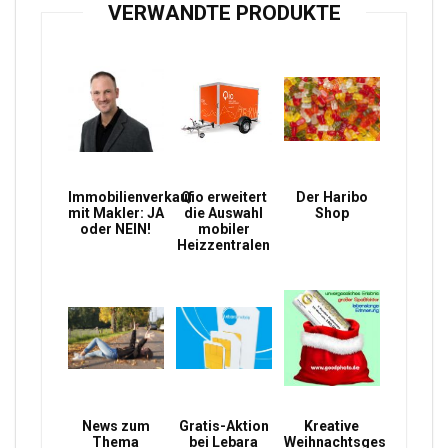
VERWANDTE PRODUKTE
Immobilienverkauf
Qio erweitert
Der Haribo
mit Makler: JA
die Auswahl
Shop
oder NEIN!
mobiler
Heizzentralen
News zum
Gratis-Aktion
Kreative
Thema
bei Lebara
Weihnachtsgeschenke