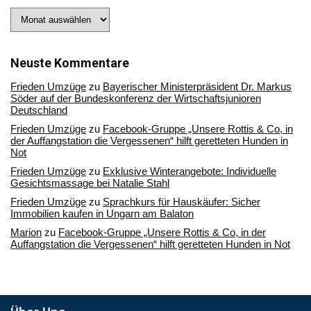
Stöbern
Sie
in
unserem
Archiv
Neuste Kommentare
Frieden Umzüge
zu
Bayerischer Ministerpräsident Dr. Markus
Söder auf der Bundeskonferenz der Wirtschaftsjunioren
Deutschland
Frieden Umzüge
zu
Facebook-Gruppe „Unsere Rottis & Co, in
der Auffangstation die Vergessenen“ hilft geretteten Hunden in
Not
Frieden Umzüge
zu
Exklusive Winterangebote: Individuelle
Gesichtsmassage bei Natalie Stahl
Frieden Umzüge
zu
Sprachkurs für Hauskäufer: Sicher
Immobilien kaufen in Ungarn am Balaton
Marion
zu
Facebook-Gruppe „Unsere Rottis & Co, in der
Auffangstation die Vergessenen“ hilft geretteten Hunden in Not