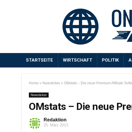
STARTSEITE
WIRTSCHAFT
POLITIK
A
Home
»
Newsticker
»
OMstats – Die neue Premium Affiliate Soft
Newsticker
OMstats – Die neue Pre
Redaktion
25. März 2013