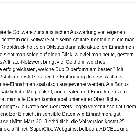
asierte Software zur statistischen Auswertung von eigenen
ichtet in der Software alle seine Affiliate-Konten ein, die man
er Knopfdruck holt sich OMstats dann alle aktuellen Einnahmen
 sieht man sofort auf einen Blick, wieviel man heute, gestern
 Affiliate-Netzwerk bringt viel Geld ein, welches
e erfolgreichsten, welche SubID performt am besten? Mit
ats unterstützt dabei die Einbindung diverser Affiliate-
nse-Einnahmen statistisch ausgewertet werden. Als Bonus
 zusätzlich die Möglichkeit, auch Daten und Einnahmen vom
t man alle Daten komfortabel unter einer Oberfläche.
gelegt: Alle Daten des Benutzers liegen verschlüsselt auf dem
Benutzer Einsicht in sensible Daten wie Einnahmen, gut
eit Mitte März 2013 erhältlich, die Vollversion kostet 25
anox, affilinet, SuperClix, Webgains, belboon, ADCELL und