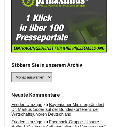
Stöbern Sie in unserem Archiv
Stöbern
Sie
in
unserem
Archiv
Neuste Kommentare
Frieden Umzüge
zu
Bayerischer Ministerpräsident
Dr. Markus Söder auf der Bundeskonferenz der
Wirtschaftsjunioren Deutschland
Frieden Umzüge
zu
Facebook-Gruppe „Unsere
Rottis & Co, in der Auffangstation die Vergessenen“