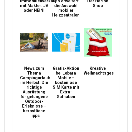
Immobilienverkauf
Qio erweitert
Der Haribo
mit Makler: JA
die Auswahl
Shop
oder NEIN!
mobiler
Heizzentralen
News zum
Gratis-Aktion
Kreative
Thema
bei Lebara
Weihnachtsgeschenke
Campingurlaub
Mobile –
im Herbst: Die
kostenlose
richtige
SIM Karte mit
Ausrüstung
Extra-
für gelungene
Guthaben
Outdoor-
Erlebnisse –
herbstliche
Tipps