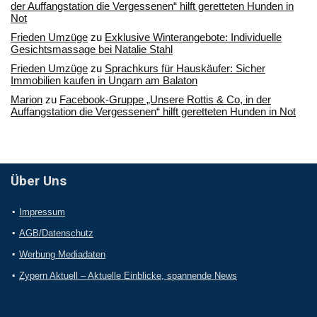
der Auffangstation die Vergessenen“ hilft geretteten Hunden in
Not
Frieden Umzüge
zu
Exklusive Winterangebote: Individuelle
Gesichtsmassage bei Natalie Stahl
Frieden Umzüge
zu
Sprachkurs für Hauskäufer: Sicher
Immobilien kaufen in Ungarn am Balaton
Marion
zu
Facebook-Gruppe „Unsere Rottis & Co, in der
Auffangstation die Vergessenen“ hilft geretteten Hunden in Not
Über Uns
Impressum
AGB/Datenschutz
Werbung Mediadaten
Zypern Aktuell – Aktuelle Einblicke, spannende News