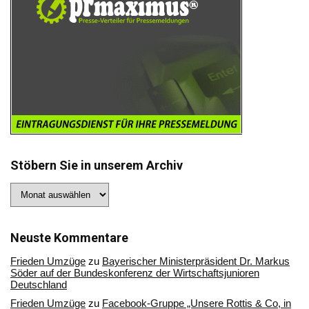
Stöbern Sie in unserem Archiv
Stöbern
Sie
in
unserem
Archiv
Neuste Kommentare
Frieden Umzüge
zu
Bayerischer Ministerpräsident Dr. Markus
Söder auf der Bundeskonferenz der Wirtschaftsjunioren
Deutschland
Frieden Umzüge
zu
Facebook-Gruppe „Unsere Rottis & Co, in