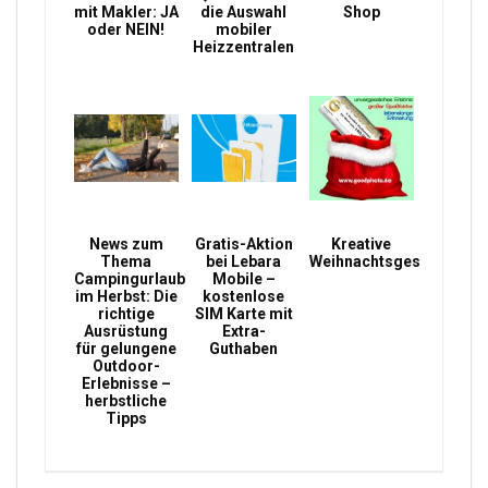
mit Makler: JA
die Auswahl
Shop
oder NEIN!
mobiler
Heizzentralen
News zum
Gratis-Aktion
Kreative
Thema
bei Lebara
Weihnachtsgeschenke
Campingurlaub
Mobile –
im Herbst: Die
kostenlose
richtige
SIM Karte mit
Ausrüstung
Extra-
für gelungene
Guthaben
Outdoor-
Erlebnisse –
herbstliche
Tipps