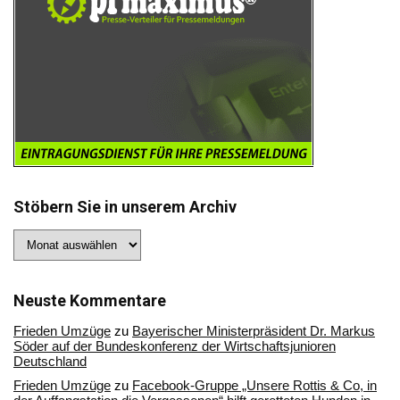
Stöbern Sie in unserem Archiv
Stöbern
Sie
in
unserem
Archiv
Neuste Kommentare
Frieden Umzüge
zu
Bayerischer Ministerpräsident Dr. Markus
Söder auf der Bundeskonferenz der Wirtschaftsjunioren
Deutschland
Frieden Umzüge
zu
Facebook-Gruppe „Unsere Rottis & Co, in