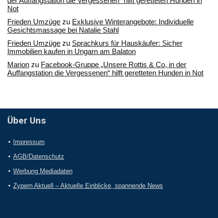
der Auffangstation die Vergessenen“ hilft geretteten Hunden in
Not
Frieden Umzüge
zu
Exklusive Winterangebote: Individuelle
Gesichtsmassage bei Natalie Stahl
Frieden Umzüge
zu
Sprachkurs für Hauskäufer: Sicher
Immobilien kaufen in Ungarn am Balaton
Marion
zu
Facebook-Gruppe „Unsere Rottis & Co, in der
Auffangstation die Vergessenen“ hilft geretteten Hunden in Not
Über Uns
Impressum
AGB/Datenschutz
Werbung Mediadaten
Zypern Aktuell – Aktuelle Einblicke, spannende News