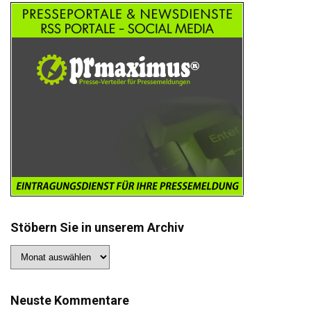
Stöbern Sie in unserem Archiv
Stöbern
Sie
in
unserem
Archiv
Neuste Kommentare