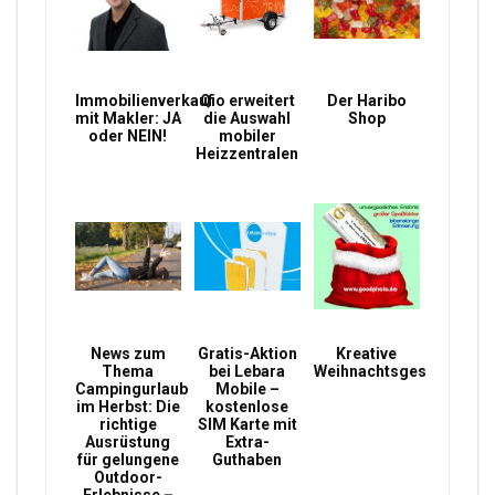
Immobilienverkauf
Qio erweitert
Der Haribo
mit Makler: JA
die Auswahl
Shop
oder NEIN!
mobiler
Heizzentralen
News zum
Gratis-Aktion
Kreative
Thema
bei Lebara
Weihnachtsgeschenke
Campingurlaub
Mobile –
im Herbst: Die
kostenlose
richtige
SIM Karte mit
Ausrüstung
Extra-
für gelungene
Guthaben
Outdoor-