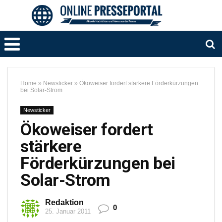
Home
»
Newsticker
»
Ökoweiser fordert stärkere Förderkürzungen
bei Solar-Strom
Newsticker
Ökoweiser fordert
stärkere
Förderkürzungen bei
Solar-Strom
Redaktion
0
25. Januar 2011