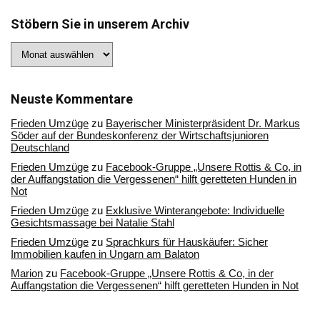
Stöbern Sie in unserem Archiv
Stöbern
Sie
in
unserem
Archiv
Neuste Kommentare
Frieden Umzüge
zu
Bayerischer Ministerpräsident Dr. Markus
Söder auf der Bundeskonferenz der Wirtschaftsjunioren
Deutschland
Frieden Umzüge
zu
Facebook-Gruppe „Unsere Rottis & Co, in
der Auffangstation die Vergessenen“ hilft geretteten Hunden in
Not
Frieden Umzüge
zu
Exklusive Winterangebote: Individuelle
Gesichtsmassage bei Natalie Stahl
Frieden Umzüge
zu
Sprachkurs für Hauskäufer: Sicher
Immobilien kaufen in Ungarn am Balaton
Marion
zu
Facebook-Gruppe „Unsere Rottis & Co, in der
Auffangstation die Vergessenen“ hilft geretteten Hunden in Not