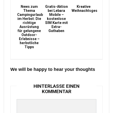
News zum
Gratis-Aktion
Kreative
Thema
bei Lebara
Weihnachtsgeschenke
Campingurlaub
Mobile –
im Herbst: Die
kostenlose
richtige
SIM Karte mit
Ausrüstung
Extra-
für gelungene
Guthaben
Outdoor-
Erlebnisse –
herbstliche
Tipps
We will be happy to hear your thoughts
HINTERLASSE EINEN
KOMMENTAR