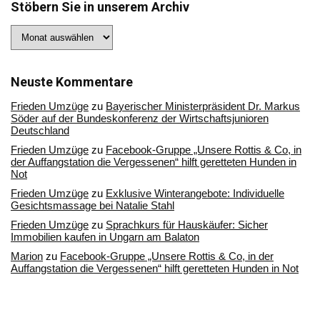
Stöbern Sie in unserem Archiv
Stöbern
Sie
in
unserem
Archiv
Neuste Kommentare
Frieden Umzüge
zu
Bayerischer Ministerpräsident Dr. Markus
Söder auf der Bundeskonferenz der Wirtschaftsjunioren
Deutschland
Frieden Umzüge
zu
Facebook-Gruppe „Unsere Rottis & Co, in
der Auffangstation die Vergessenen“ hilft geretteten Hunden in
Not
Frieden Umzüge
zu
Exklusive Winterangebote: Individuelle
Gesichtsmassage bei Natalie Stahl
Frieden Umzüge
zu
Sprachkurs für Hauskäufer: Sicher
Immobilien kaufen in Ungarn am Balaton
Marion
zu
Facebook-Gruppe „Unsere Rottis & Co, in der
Auffangstation die Vergessenen“ hilft geretteten Hunden in Not