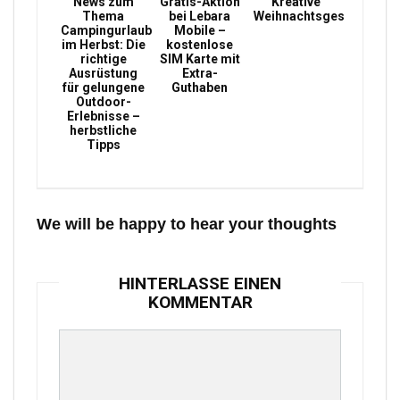
News zum
Gratis-Aktion
Kreative
Thema
bei Lebara
Weihnachtsgeschenke
Campingurlaub
Mobile –
im Herbst: Die
kostenlose
richtige
SIM Karte mit
Ausrüstung
Extra-
für gelungene
Guthaben
Outdoor-
Erlebnisse –
herbstliche
Tipps
We will be happy to hear your thoughts
HINTERLASSE EINEN
KOMMENTAR