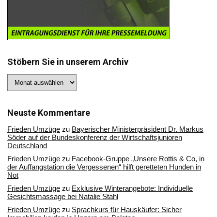
Stöbern Sie in unserem Archiv
Stöbern
Sie
in
unserem
Archiv
Neuste Kommentare
Frieden Umzüge
zu
Bayerischer Ministerpräsident Dr. Markus
Söder auf der Bundeskonferenz der Wirtschaftsjunioren
Deutschland
Frieden Umzüge
zu
Facebook-Gruppe „Unsere Rottis & Co, in
der Auffangstation die Vergessenen“ hilft geretteten Hunden in
Not
Frieden Umzüge
zu
Exklusive Winterangebote: Individuelle
Gesichtsmassage bei Natalie Stahl
Frieden Umzüge
zu
Sprachkurs für Hauskäufer: Sicher