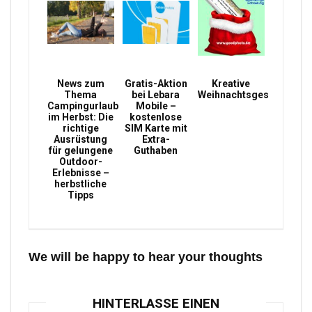
News zum
Gratis-Aktion
Kreative
Thema
bei Lebara
Weihnachtsgeschenke
Campingurlaub
Mobile –
im Herbst: Die
kostenlose
richtige
SIM Karte mit
Ausrüstung
Extra-
für gelungene
Guthaben
Outdoor-
Erlebnisse –
herbstliche
Tipps
We will be happy to hear your thoughts
HINTERLASSE EINEN