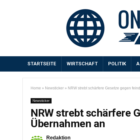
STARTSEITE
WIRTSCHAFT
POLITIK
A
Home
»
Newsticker
»
NRW strebt schärfere Gesetze gegen fei
Newsticker
NRW strebt schärfere G
Übernahmen an
Redaktion