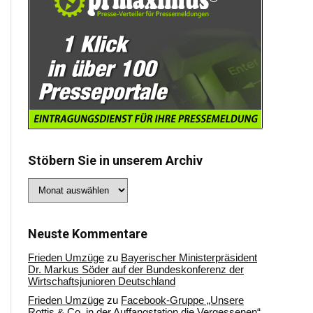
Stöbern Sie in unserem Archiv
Stöbern
Sie
in
unserem
Archiv
Neuste Kommentare
Frieden Umzüge
zu
Bayerischer Ministerpräsident
Dr. Markus Söder auf der Bundeskonferenz der
Wirtschaftsjunioren Deutschland
Frieden Umzüge
zu
Facebook-Gruppe „Unsere
Rottis & Co, in der Auffangstation die Vergessenen“