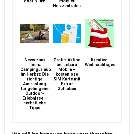
oder NEIN!
mobiler
Heizzentralen
News zum
Gratis-Aktion
Kreative
Thema
bei Lebara
Weihnachtsgeschenke
Campingurlaub
Mobile –
im Herbst: Die
kostenlose
richtige
SIM Karte mit
Ausrüstung
Extra-
für gelungene
Guthaben
Outdoor-
Erlebnisse –
herbstliche
Tipps