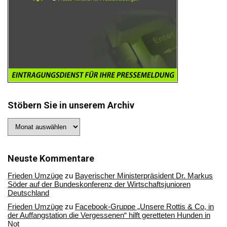
Stöbern Sie in unserem Archiv
Stöbern
Sie
in
unserem
Archiv
Neuste Kommentare
Frieden Umzüge
zu
Bayerischer Ministerpräsident Dr. Markus
Söder auf der Bundeskonferenz der Wirtschaftsjunioren
Deutschland
Frieden Umzüge
zu
Facebook-Gruppe „Unsere Rottis & Co, in
der Auffangstation die Vergessenen“ hilft geretteten Hunden in
Not