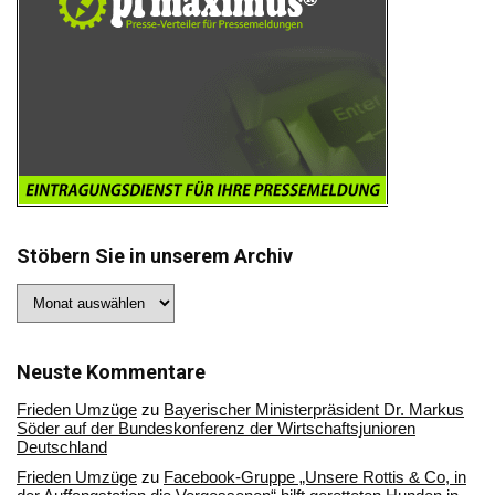
Stöbern Sie in unserem Archiv
Stöbern
Sie
in
unserem
Archiv
Neuste Kommentare
Frieden Umzüge
zu
Bayerischer Ministerpräsident Dr. Markus
Söder auf der Bundeskonferenz der Wirtschaftsjunioren
Deutschland
Frieden Umzüge
zu
Facebook-Gruppe „Unsere Rottis & Co, in