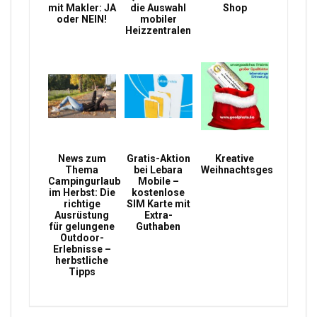
mit Makler: JA
die Auswahl
Shop
oder NEIN!
mobiler
Heizzentralen
News zum
Gratis-Aktion
Kreative
Thema
bei Lebara
Weihnachtsgeschenke
Campingurlaub
Mobile –
im Herbst: Die
kostenlose
richtige
SIM Karte mit
Ausrüstung
Extra-
für gelungene
Guthaben
Outdoor-
Erlebnisse –
herbstliche
Tipps