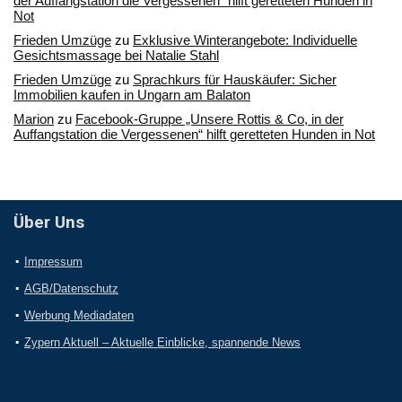
der Auffangstation die Vergessenen“ hilft geretteten Hunden in
Not
Frieden Umzüge
zu
Exklusive Winterangebote: Individuelle
Gesichtsmassage bei Natalie Stahl
Frieden Umzüge
zu
Sprachkurs für Hauskäufer: Sicher
Immobilien kaufen in Ungarn am Balaton
Marion
zu
Facebook-Gruppe „Unsere Rottis & Co, in der
Auffangstation die Vergessenen“ hilft geretteten Hunden in Not
Über Uns
Impressum
AGB/Datenschutz
Werbung Mediadaten
Zypern Aktuell – Aktuelle Einblicke, spannende News