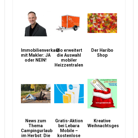
Immobilienverkauf
Qio erweitert
Der Haribo
mit Makler: JA
die Auswahl
Shop
oder NEIN!
mobiler
Heizzentralen
News zum
Gratis-Aktion
Kreative
Thema
bei Lebara
Weihnachtsgeschenke
Campingurlaub
Mobile –
im Herbst: Die
kostenlose