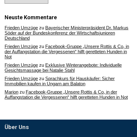
Sie
in
unserem
Archiv
Neuste Kommentare
Frieden Umzüge
zu
Bayerischer Ministerpräsident Dr. Markus
Söder auf der Bundeskonferenz der Wirtschaftsjunioren
Deutschland
Frieden Umzüge
zu
Facebook-Gruppe „Unsere Rottis & Co, in
der Auffangstation die Vergessenen“ hilft geretteten Hunden in
Not
Frieden Umzüge
zu
Exklusive Winterangebote: Individuelle
Gesichtsmassage bei Natalie Stahl
Frieden Umzüge
zu
Sprachkurs für Hauskäufer: Sicher
Immobilien kaufen in Ungarn am Balaton
Marion
zu
Facebook-Gruppe „Unsere Rottis & Co, in der
Auffangstation die Vergessenen“ hilft geretteten Hunden in Not
Über Uns