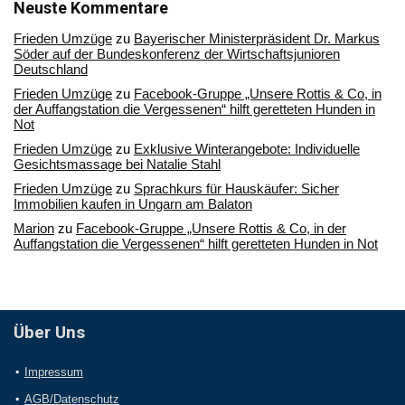
Archiv
Neuste Kommentare
Frieden Umzüge
zu
Bayerischer Ministerpräsident Dr. Markus
Söder auf der Bundeskonferenz der Wirtschaftsjunioren
Deutschland
Frieden Umzüge
zu
Facebook-Gruppe „Unsere Rottis & Co, in
der Auffangstation die Vergessenen“ hilft geretteten Hunden in
Not
Frieden Umzüge
zu
Exklusive Winterangebote: Individuelle
Gesichtsmassage bei Natalie Stahl
Frieden Umzüge
zu
Sprachkurs für Hauskäufer: Sicher
Immobilien kaufen in Ungarn am Balaton
Marion
zu
Facebook-Gruppe „Unsere Rottis & Co, in der
Auffangstation die Vergessenen“ hilft geretteten Hunden in Not
Über Uns
Impressum
AGB/Datenschutz