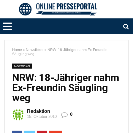
Home
»
Newsticker
»
NRW: 18-Jähriger nahm Ex-Freundin
Säugling weg
Newsticker
NRW: 18-Jähriger nahm
Ex-Freundin Säugling
weg
Redaktion
0
15. Oktober 2010