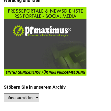
Werbung und Mehr
Stöbern Sie in unserem Archiv
Stöbern
Sie
in
unserem