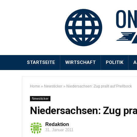
STARTSEITE
WIRTSCHAFT
POLITIK
A
Home
»
Newsticker
»
Niedersachsen: Zug prallt auf Prellbock
Newsticker
Niedersachsen: Zug pral
Redaktion
31. Januar 2011