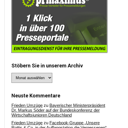
Stöbern Sie in unserem Archiv
Stöbern
Sie
in
unserem
Archiv
Neuste Kommentare
Frieden Umzüge
zu
Bayerischer Ministerpräsident
Dr. Markus Söder auf der Bundeskonferenz der
Wirtschaftsjunioren Deutschland
Frieden Umzüge
zu
Facebook-Gruppe „Unsere
Rottis & Co, in der Auffangstation die Vergessenen“