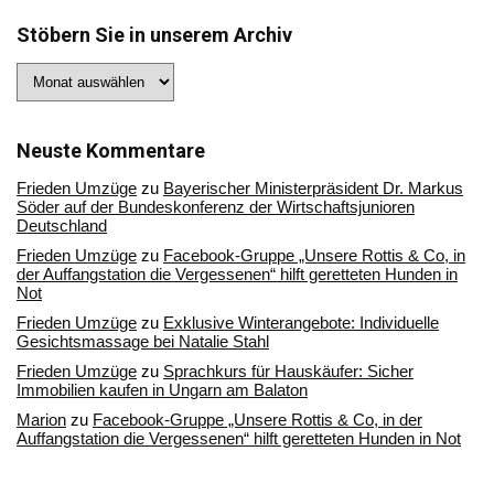
Stöbern Sie in unserem Archiv
Stöbern
Sie
in
unserem
Archiv
Neuste Kommentare
Frieden Umzüge
zu
Bayerischer Ministerpräsident Dr. Markus
Söder auf der Bundeskonferenz der Wirtschaftsjunioren
Deutschland
Frieden Umzüge
zu
Facebook-Gruppe „Unsere Rottis & Co, in
der Auffangstation die Vergessenen“ hilft geretteten Hunden in
Not
Frieden Umzüge
zu
Exklusive Winterangebote: Individuelle
Gesichtsmassage bei Natalie Stahl
Frieden Umzüge
zu
Sprachkurs für Hauskäufer: Sicher
Immobilien kaufen in Ungarn am Balaton
Marion
zu
Facebook-Gruppe „Unsere Rottis & Co, in der
Auffangstation die Vergessenen“ hilft geretteten Hunden in Not