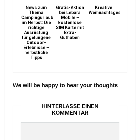
News zum
Gratis-Aktion
Kreative
Thema
bei Lebara
Weihnachtsgeschenke
Campingurlaub
Mobile –
im Herbst: Die
kostenlose
richtige
SIM Karte mit
Ausrüstung
Extra-
für gelungene
Guthaben
Outdoor-
Erlebnisse –
herbstliche
Tipps
We will be happy to hear your thoughts
HINTERLASSE EINEN
KOMMENTAR