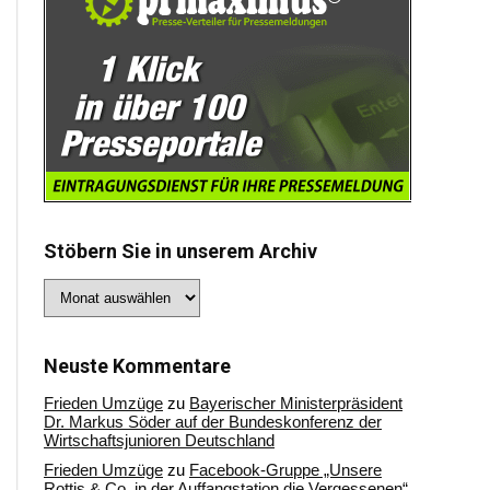
Stöbern Sie in unserem Archiv
Stöbern
Sie
in
unserem
Archiv
Neuste Kommentare
Frieden Umzüge
zu
Bayerischer Ministerpräsident
Dr. Markus Söder auf der Bundeskonferenz der
Wirtschaftsjunioren Deutschland
Frieden Umzüge
zu
Facebook-Gruppe „Unsere
Rottis & Co, in der Auffangstation die Vergessenen“