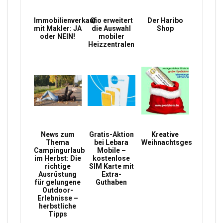
Immobilienverkauf
Qio erweitert
Der Haribo
mit Makler: JA
die Auswahl
Shop
oder NEIN!
mobiler
Heizzentralen
News zum
Gratis-Aktion
Kreative
Thema
bei Lebara
Weihnachtsgeschenke
Campingurlaub
Mobile –
im Herbst: Die
kostenlose
richtige
SIM Karte mit
Ausrüstung
Extra-
für gelungene
Guthaben
Outdoor-
Erlebnisse –
herbstliche
Tipps