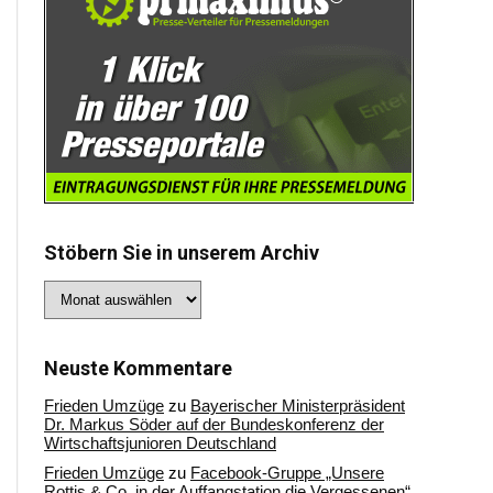
Stöbern Sie in unserem Archiv
Stöbern
Sie
in
unserem
Archiv
Neuste Kommentare
Frieden Umzüge
zu
Bayerischer Ministerpräsident
Dr. Markus Söder auf der Bundeskonferenz der
Wirtschaftsjunioren Deutschland
Frieden Umzüge
zu
Facebook-Gruppe „Unsere
Rottis & Co, in der Auffangstation die Vergessenen“