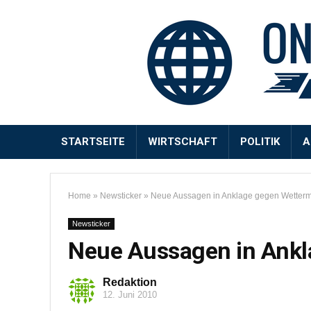
STARTSEITE
WIRTSCHAFT
POLITIK
A
Home
»
Newsticker
»
Neue Aussagen in Anklage gegen Wetterm
Newsticker
Neue Aussagen in Ankl
Redaktion
12. Juni 2010