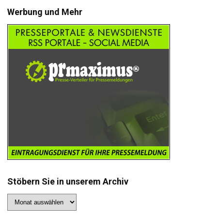
Werbung und Mehr
Stöbern Sie in unserem Archiv
Stöbern
Sie
in