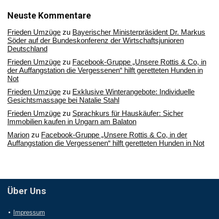
unserem
Archiv
Neuste Kommentare
Frieden Umzüge
zu
Bayerischer Ministerpräsident Dr. Markus
Söder auf der Bundeskonferenz der Wirtschaftsjunioren
Deutschland
Frieden Umzüge
zu
Facebook-Gruppe „Unsere Rottis & Co, in
der Auffangstation die Vergessenen“ hilft geretteten Hunden in
Not
Frieden Umzüge
zu
Exklusive Winterangebote: Individuelle
Gesichtsmassage bei Natalie Stahl
Frieden Umzüge
zu
Sprachkurs für Hauskäufer: Sicher
Immobilien kaufen in Ungarn am Balaton
Marion
zu
Facebook-Gruppe „Unsere Rottis & Co, in der
Auffangstation die Vergessenen“ hilft geretteten Hunden in Not
Über Uns
Impressum