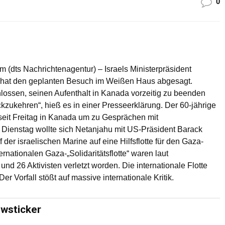
0
 (dts Nachrichtenagentur) – Israels Ministerpräsident
hat den geplanten Besuch im Weißen Haus abgesagt.
lossen, seinen Aufenthalt in Kanada vorzeitig zu beenden
ckzukehren“, hieß es in einer Presseerklärung. Der 60-jährige
t seit Freitag in Kanada um zu Gesprächen mit
ienstag wollte sich Netanjahu mit US-Präsident Barack
f der israelischen Marine auf eine Hilfsflotte für den Gaza-
rnationalen Gaza-„Solidaritätsflotte“ waren laut
d 26 Aktivisten verletzt worden. Die internationale Flotte
r Vorfall stößt auf massive internationale Kritik.
ewsticker