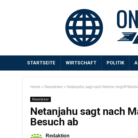
STARTSEITE
WIRTSCHAFT
POLITIK
A
Home
»
Newsticker
»
Netanjahu sagt nach Marine-Angriff Wash
Newsticker
Netanjahu sagt nach M
Besuch ab
Redaktion