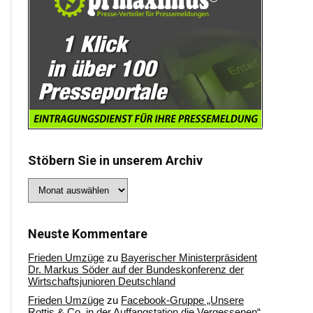
Stöbern Sie in unserem Archiv
Stöbern
Sie
in
unserem
Archiv
Neuste Kommentare
Frieden Umzüge
zu
Bayerischer Ministerpräsident
Dr. Markus Söder auf der Bundeskonferenz der
Wirtschaftsjunioren Deutschland
Frieden Umzüge
zu
Facebook-Gruppe „Unsere
Rottis & Co, in der Auffangstation die Vergessenen“