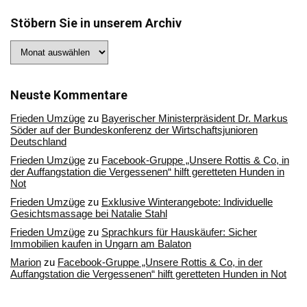
Stöbern Sie in unserem Archiv
Stöbern
Sie
in
unserem
Archiv
Neuste Kommentare
Frieden Umzüge
zu
Bayerischer Ministerpräsident Dr. Markus
Söder auf der Bundeskonferenz der Wirtschaftsjunioren
Deutschland
Frieden Umzüge
zu
Facebook-Gruppe „Unsere Rottis & Co, in
der Auffangstation die Vergessenen“ hilft geretteten Hunden in
Not
Frieden Umzüge
zu
Exklusive Winterangebote: Individuelle
Gesichtsmassage bei Natalie Stahl
Frieden Umzüge
zu
Sprachkurs für Hauskäufer: Sicher
Immobilien kaufen in Ungarn am Balaton
Marion
zu
Facebook-Gruppe „Unsere Rottis & Co, in der
Auffangstation die Vergessenen“ hilft geretteten Hunden in Not