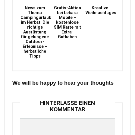
News zum
Gratis-Aktion
Kreative
Thema
bei Lebara
Weihnachtsgeschenke
Campingurlaub
Mobile –
im Herbst: Die
kostenlose
richtige
SIM Karte mit
Ausrüstung
Extra-
für gelungene
Guthaben
Outdoor-
Erlebnisse –
herbstliche
Tipps
We will be happy to hear your thoughts
HINTERLASSE EINEN
KOMMENTAR