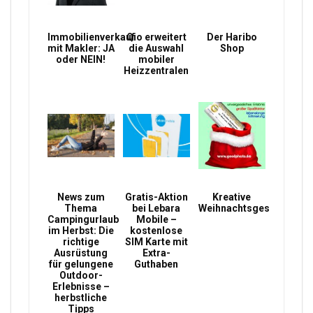
Immobilienverkauf
Qio erweitert
Der Haribo
mit Makler: JA
die Auswahl
Shop
oder NEIN!
mobiler
Heizzentralen
News zum
Gratis-Aktion
Kreative
Thema
bei Lebara
Weihnachtsgeschenke
Campingurlaub
Mobile –
im Herbst: Die
kostenlose
richtige
SIM Karte mit
Ausrüstung
Extra-
für gelungene
Guthaben
Outdoor-
Erlebnisse –
herbstliche
Tipps