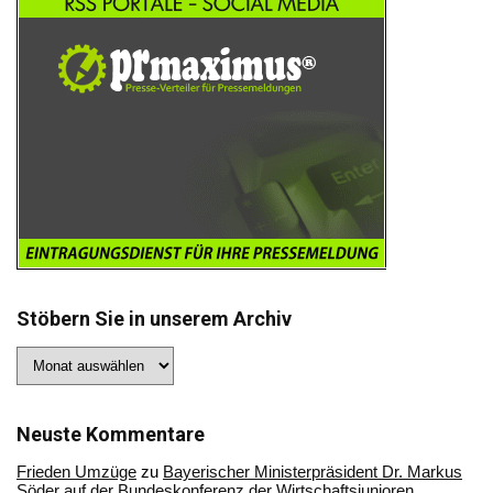
Stöbern Sie in unserem Archiv
Stöbern
Sie
in
unserem
Archiv
Neuste Kommentare
Frieden Umzüge
zu
Bayerischer Ministerpräsident Dr. Markus
Söder auf der Bundeskonferenz der Wirtschaftsjunioren