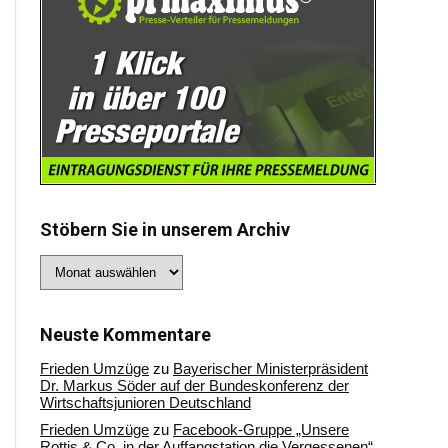
Stöbern Sie in unserem Archiv
Stöbern
Sie
in
unserem
Archiv
Neuste Kommentare
Frieden Umzüge
zu
Bayerischer Ministerpräsident
Dr. Markus Söder auf der Bundeskonferenz der
Wirtschaftsjunioren Deutschland
Frieden Umzüge
zu
Facebook-Gruppe „Unsere
Rottis & Co, in der Auffangstation die Vergessenen“