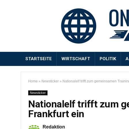
STARTSEITE
WIRTSCHAFT
POLITIK
A
Home
»
Newsticker
»
Nationalelf trifft zum gemeinsamen Training
Newsticker
Nationalelf trifft zum 
Frankfurt ein
Redaktion