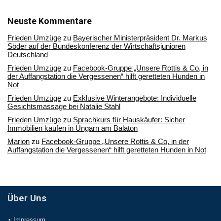
in
unserem
Archiv
Neuste Kommentare
Frieden Umzüge
zu
Bayerischer Ministerpräsident Dr. Markus
Söder auf der Bundeskonferenz der Wirtschaftsjunioren
Deutschland
Frieden Umzüge
zu
Facebook-Gruppe „Unsere Rottis & Co, in
der Auffangstation die Vergessenen“ hilft geretteten Hunden in
Not
Frieden Umzüge
zu
Exklusive Winterangebote: Individuelle
Gesichtsmassage bei Natalie Stahl
Frieden Umzüge
zu
Sprachkurs für Hauskäufer: Sicher
Immobilien kaufen in Ungarn am Balaton
Marion
zu
Facebook-Gruppe „Unsere Rottis & Co, in der
Auffangstation die Vergessenen“ hilft geretteten Hunden in Not
Über Uns
Impressum