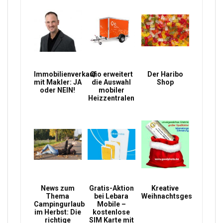
Immobilienverkauf
Qio erweitert
Der Haribo
mit Makler: JA
die Auswahl
Shop
oder NEIN!
mobiler
Heizzentralen
News zum
Gratis-Aktion
Kreative
Thema
bei Lebara
Weihnachtsgeschenke
Campingurlaub
Mobile –
im Herbst: Die
kostenlose
richtige
SIM Karte mit