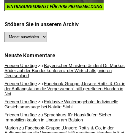
Stöbern Sie in unserem Archiv
Stöbern
Sie
in
unserem
Archiv
Neuste Kommentare
Frieden Umzüge
zu
Bayerischer Ministerpräsident Dr. Markus
Söder auf der Bundeskonferenz der Wirtschaftsjunioren
Deutschland
Frieden Umzüge
zu
Facebook-Gruppe „Unsere Rottis & Co, in
der Auffangstation die Vergessenen“ hilft geretteten Hunden in
Not
Frieden Umzüge
zu
Exklusive Winterangebote: Individuelle
Gesichtsmassage bei Natalie Stahl
Frieden Umzüge
zu
Sprachkurs für Hauskäufer: Sicher
Immobilien kaufen in Ungarn am Balaton
Marion
zu
Facebook-Gruppe „Unsere Rottis & Co, in der
Auffangstation die Vergessenen“ hilft geretteten Hunden in Not