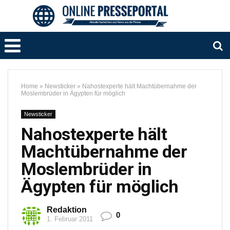
Home
»
Newsticker
»
Nahostexperte hält Machtübernahme der
Moslembrüder in Ägypten für möglich
Newsticker
Nahostexperte hält
Machtübernahme der
Moslembrüder in
Ägypten für möglich
Redaktion
0
1. Februar 2011