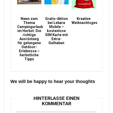
News zum
Gratis-Aktion
Kreative
Thema
bei Lebara
Weihnachtsgeschenke
Campingurlaub
Mobile –
im Herbst: Die
kostenlose
richtige
SIM Karte mit
Ausrüstung
Extra-
für gelungene
Guthaben
Outdoor-
Erlebnisse –
herbstliche
Tipps
We will be happy to hear your thoughts
HINTERLASSE EINEN
KOMMENTAR