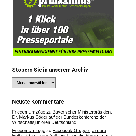
Stöbern Sie in unserem Archiv
Stöbern
Sie
in
unserem
Archiv
Neuste Kommentare
Frieden Umzüge
zu
Bayerischer Ministerpräsident
Dr. Markus Söder auf der Bundeskonferenz der
Wirtschaftsjunioren Deutschland
Frieden Umzüge
zu
Facebook-Gruppe „Unsere
Rottis & Co, in der Auffangstation die Vergessenen“