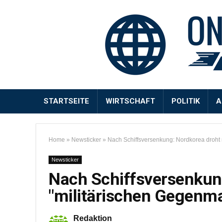
STARTSEITE
WIRTSCHAFT
POLITIK
A
Home
»
Newsticker
»
Nach Schiffsversenkung: Nordkorea droht
Newsticker
Nach Schiffsversenkun
"militärischen Gegen
Redaktion