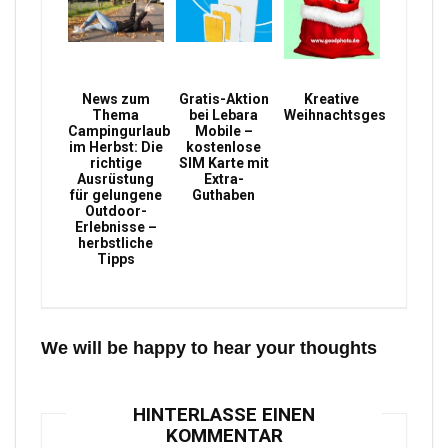
News zum
Gratis-Aktion
Kreative
Thema
bei Lebara
Weihnachtsgeschenke
Campingurlaub
Mobile –
im Herbst: Die
kostenlose
richtige
SIM Karte mit
Ausrüstung
Extra-
für gelungene
Guthaben
Outdoor-
Erlebnisse –
herbstliche
Tipps
We will be happy to hear your thoughts
HINTERLASSE EINEN
KOMMENTAR