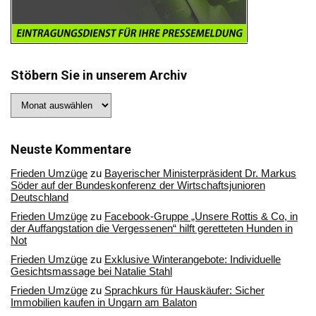
Stöbern Sie in unserem Archiv
Stöbern
Sie
in
unserem
Archiv
Neuste Kommentare
Frieden Umzüge
zu
Bayerischer Ministerpräsident Dr. Markus
Söder auf der Bundeskonferenz der Wirtschaftsjunioren
Deutschland
Frieden Umzüge
zu
Facebook-Gruppe „Unsere Rottis & Co, in
der Auffangstation die Vergessenen“ hilft geretteten Hunden in
Not
Frieden Umzüge
zu
Exklusive Winterangebote: Individuelle
Gesichtsmassage bei Natalie Stahl
Frieden Umzüge
zu
Sprachkurs für Hauskäufer: Sicher
Immobilien kaufen in Ungarn am Balaton