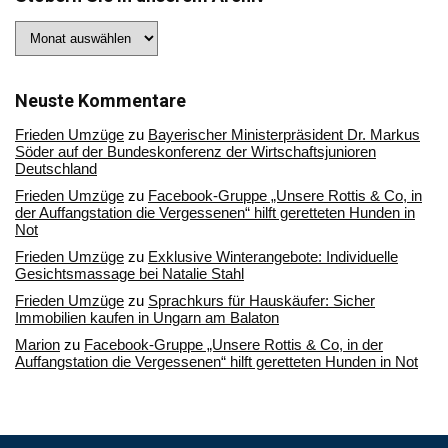
Stöbern
Sie
in
unserem
Archiv
Neuste Kommentare
Frieden Umzüge
zu
Bayerischer Ministerpräsident Dr. Markus
Söder auf der Bundeskonferenz der Wirtschaftsjunioren
Deutschland
Frieden Umzüge
zu
Facebook-Gruppe „Unsere Rottis & Co, in
der Auffangstation die Vergessenen“ hilft geretteten Hunden in
Not
Frieden Umzüge
zu
Exklusive Winterangebote: Individuelle
Gesichtsmassage bei Natalie Stahl
Frieden Umzüge
zu
Sprachkurs für Hauskäufer: Sicher
Immobilien kaufen in Ungarn am Balaton
Marion
zu
Facebook-Gruppe „Unsere Rottis & Co, in der
Auffangstation die Vergessenen“ hilft geretteten Hunden in Not