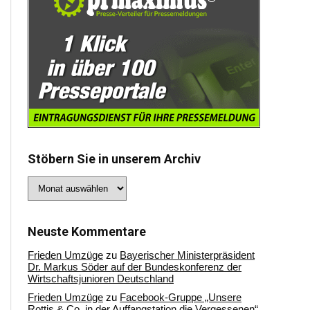
Stöbern Sie in unserem Archiv
Stöbern
Sie
in
unserem
Archiv
Neuste Kommentare
Frieden Umzüge
zu
Bayerischer Ministerpräsident
Dr. Markus Söder auf der Bundeskonferenz der
Wirtschaftsjunioren Deutschland
Frieden Umzüge
zu
Facebook-Gruppe „Unsere
Rottis & Co, in der Auffangstation die Vergessenen“