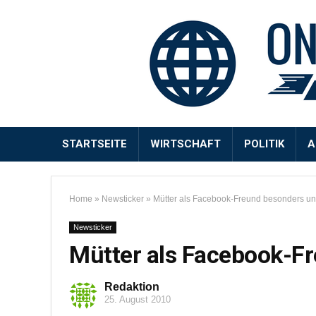
STARTSEITE
WIRTSCHAFT
POLITIK
A
Home
»
Newsticker
»
Mütter als Facebook-Freund besonders un
Newsticker
Mütter als Facebook-Fr
Redaktion
25. August 2010