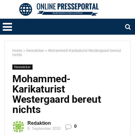
Home
»
Newsticker
»
Mohammed-Karikaturist Westergaard bereut
nichts
Newsticker
Mohammed-
Karikaturist
Westergaard bereut
nichts
Redaktion
0
8. September 2010