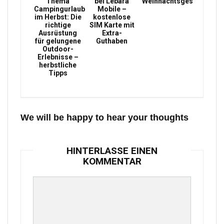
Thema
bei Lebara
Weihnachtsgeschenke
Campingurlaub
Mobile –
im Herbst: Die
kostenlose
richtige
SIM Karte mit
Ausrüstung
Extra-
für gelungene
Guthaben
Outdoor-
Erlebnisse –
herbstliche
Tipps
We will be happy to hear your thoughts
HINTERLASSE EINEN
KOMMENTAR