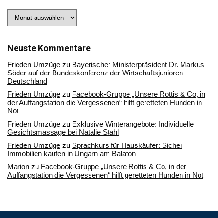
Stöbern
Sie
in
unserem
Archiv
Neuste Kommentare
Frieden Umzüge
zu
Bayerischer Ministerpräsident Dr. Markus
Söder auf der Bundeskonferenz der Wirtschaftsjunioren
Deutschland
Frieden Umzüge
zu
Facebook-Gruppe „Unsere Rottis & Co, in
der Auffangstation die Vergessenen“ hilft geretteten Hunden in
Not
Frieden Umzüge
zu
Exklusive Winterangebote: Individuelle
Gesichtsmassage bei Natalie Stahl
Frieden Umzüge
zu
Sprachkurs für Hauskäufer: Sicher
Immobilien kaufen in Ungarn am Balaton
Marion
zu
Facebook-Gruppe „Unsere Rottis & Co, in der
Auffangstation die Vergessenen“ hilft geretteten Hunden in Not