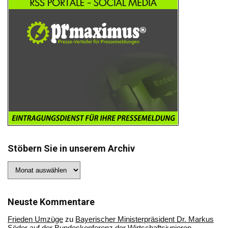
Stöbern Sie in unserem Archiv
Stöbern
Sie
in
unserem
Archiv
Neuste Kommentare
Frieden Umzüge
zu
Bayerischer Ministerpräsident Dr. Markus
Söder auf der Bundeskonferenz der Wirtschaftsjunioren