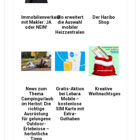
Immobilienverkauf
Qio erweitert
Der Haribo
mit Makler: JA
die Auswahl
Shop
oder NEIN!
mobiler
Heizzentralen
News zum
Gratis-Aktion
Kreative
Thema
bei Lebara
Weihnachtsgeschenke
Campingurlaub
Mobile –
im Herbst: Die
kostenlose
richtige
SIM Karte mit
Ausrüstung
Extra-
für gelungene
Guthaben
Outdoor-
Erlebnisse –
herbstliche
Tipps