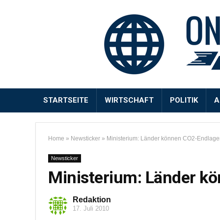
STARTSEITE
WIRTSCHAFT
POLITIK
A
Home
»
Newsticker
»
Ministerium: Länder können CO2-Endlage
Newsticker
Ministerium: Länder k
Redaktion
17. Juli 2010