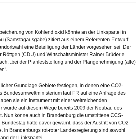
Speicherung von Kohlendioxid könnte an der Linkspartei in
au (Samstagausgabe) zitiert aus einem Referenten-Entwurf
ndortwahl eine Beteiligung der Länder vorgesehen sei. Der
 Röttgen (CDU) und Wirtschaftsminister Rainer Brüderle
ach, „bei der Planfeststellung und der Plangenehmigung (alle)
en“.
licher Grundlage Gebiete festlegen, in denen eine CO2-
das Bundesumweltministerium laut FR auf eine Anfrage des
aben sie ein Instrument mit einer weitreichenden
her wurde auf diesem Wege bereits 2009 der Neubau des
pt. Nun könne auch in Brandenburg die umstrittene CCS-
 Bundestag hatte davor gewarnt, dass der Austritt von CO2
. In Brandenburgs rot-roter Landesregierung sind sowohl
and der Linkspartei.