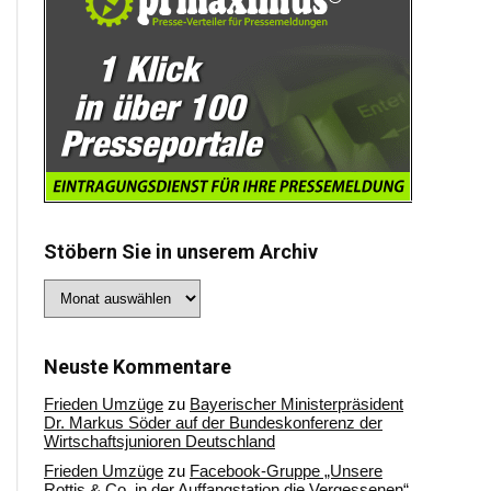
Stöbern Sie in unserem Archiv
Stöbern
Sie
in
unserem
Archiv
Neuste Kommentare
Frieden Umzüge
zu
Bayerischer Ministerpräsident
Dr. Markus Söder auf der Bundeskonferenz der
Wirtschaftsjunioren Deutschland
Frieden Umzüge
zu
Facebook-Gruppe „Unsere
Rottis & Co, in der Auffangstation die Vergessenen“