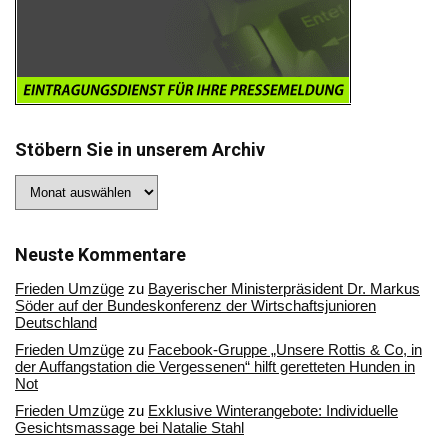
Stöbern Sie in unserem Archiv
Stöbern
Sie
in
unserem
Archiv
Neuste Kommentare
Frieden Umzüge
zu
Bayerischer Ministerpräsident Dr. Markus
Söder auf der Bundeskonferenz der Wirtschaftsjunioren
Deutschland
Frieden Umzüge
zu
Facebook-Gruppe „Unsere Rottis & Co, in
der Auffangstation die Vergessenen“ hilft geretteten Hunden in
Not
Frieden Umzüge
zu
Exklusive Winterangebote: Individuelle
Gesichtsmassage bei Natalie Stahl