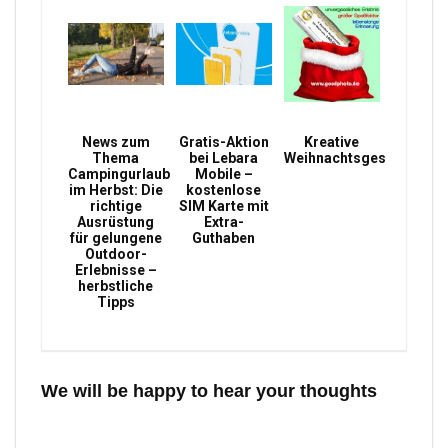
News zum
Gratis-Aktion
Kreative
Thema
bei Lebara
Weihnachtsgeschenke
Campingurlaub
Mobile –
im Herbst: Die
kostenlose
richtige
SIM Karte mit
Ausrüstung
Extra-
für gelungene
Guthaben
Outdoor-
Erlebnisse –
herbstliche
Tipps
We will be happy to hear your thoughts