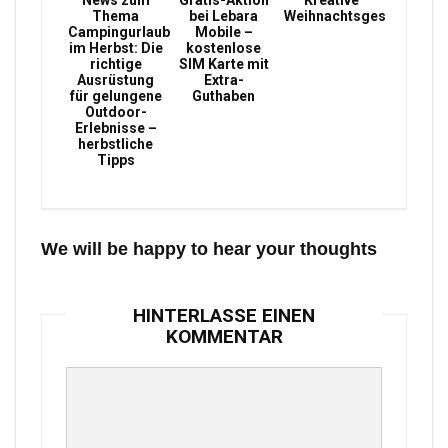
News zum
Gratis-Aktion
Kreative
Thema
bei Lebara
Weihnachtsgeschenke
Campingurlaub
Mobile –
im Herbst: Die
kostenlose
richtige
SIM Karte mit
Ausrüstung
Extra-
für gelungene
Guthaben
Outdoor-
Erlebnisse –
herbstliche
Tipps
We will be happy to hear your thoughts
HINTERLASSE EINEN
KOMMENTAR