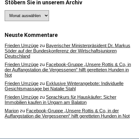
Stöbern Sie in unserem Archiv
Stöbern
Sie
in
unserem
Archiv
Neuste Kommentare
Frieden Umzüge
zu
Bayerischer Ministerpräsident Dr. Markus
Söder auf der Bundeskonferenz der Wirtschaftsjunioren
Deutschland
Frieden Umzüge
zu
Facebook-Gruppe „Unsere Rottis & Co, in
der Auffangstation die Vergessenen“ hilft geretteten Hunden in
Not
Frieden Umzüge
zu
Exklusive Winterangebote: Individuelle
Gesichtsmassage bei Natalie Stahl
Frieden Umzüge
zu
Sprachkurs für Hauskäufer: Sicher
Immobilien kaufen in Ungarn am Balaton
Marion
zu
Facebook-Gruppe „Unsere Rottis & Co, in der
Auffangstation die Vergessenen“ hilft geretteten Hunden in Not