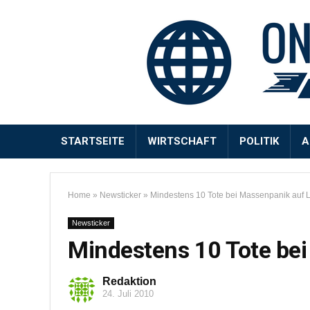
STARTSEITE
WIRTSCHAFT
POLITIK
A
Home
»
Newsticker
»
Mindestens 10 Tote bei Massenpanik auf
Newsticker
Mindestens 10 Tote be
Redaktion
24. Juli 2010