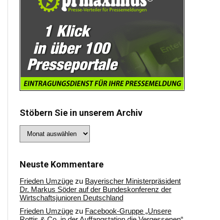
Stöbern Sie in unserem Archiv
Stöbern
Sie
in
unserem
Archiv
Neuste Kommentare
Frieden Umzüge
zu
Bayerischer Ministerpräsident
Dr. Markus Söder auf der Bundeskonferenz der
Wirtschaftsjunioren Deutschland
Frieden Umzüge
zu
Facebook-Gruppe „Unsere
Rottis & Co, in der Auffangstation die Vergessenen“