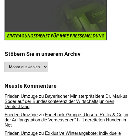
Stöbern Sie in unserem Archiv
Stöbern
Sie
in
unserem
Archiv
Neuste Kommentare
Frieden Umzüge
zu
Bayerischer Ministerpräsident Dr. Markus
Söder auf der Bundeskonferenz der Wirtschaftsjunioren
Deutschland
Frieden Umzüge
zu
Facebook-Gruppe „Unsere Rottis & Co, in
der Auffangstation die Vergessenen“ hilft geretteten Hunden in
Not
Frieden Umzüge
zu
Exklusive Winterangebote: Individuelle