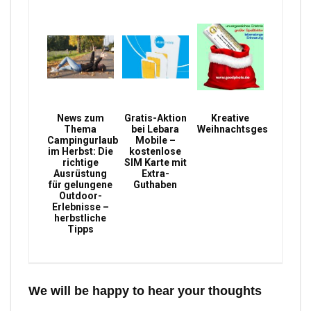
News zum
Gratis-Aktion
Kreative
Thema
bei Lebara
Weihnachtsgeschenke
Campingurlaub
Mobile –
im Herbst: Die
kostenlose
richtige
SIM Karte mit
Ausrüstung
Extra-
für gelungene
Guthaben
Outdoor-
Erlebnisse –
herbstliche
Tipps
We will be happy to hear your thoughts