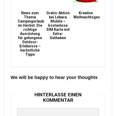
News zum
Gratis-Aktion
Kreative
Thema
bei Lebara
Weihnachtsgeschenke
Campingurlaub
Mobile –
im Herbst: Die
kostenlose
richtige
SIM Karte mit
Ausrüstung
Extra-
für gelungene
Guthaben
Outdoor-
Erlebnisse –
herbstliche
Tipps
We will be happy to hear your thoughts
HINTERLASSE EINEN
KOMMENTAR