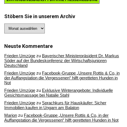
Stöbern Sie in unserem Archiv
Stöbern
Sie
in
unserem
Archiv
Neuste Kommentare
Frieden Umzüge
zu
Bayerischer Ministerpräsident Dr. Markus
Söder auf der Bundeskonferenz der Wirtschaftsjunioren
Deutschland
Frieden Umzüge
zu
Facebook-Gruppe „Unsere Rottis & Co, in
der Auffangstation die Vergessenen“ hilft geretteten Hunden in
Not
Frieden Umzüge
zu
Exklusive Winterangebote: Individuelle
Gesichtsmassage bei Natalie Stahl
Frieden Umzüge
zu
Sprachkurs für Hauskäufer: Sicher
Immobilien kaufen in Ungarn am Balaton
Marion
zu
Facebook-Gruppe „Unsere Rottis & Co, in der
Auffangstation die Vergessenen“ hilft geretteten Hunden in Not