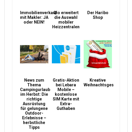
Immobilienverkauf
Qio erweitert
Der Haribo
mit Makler: JA
die Auswahl
Shop
oder NEIN!
mobiler
Heizzentralen
News zum
Gratis-Aktion
Kreative
Thema
bei Lebara
Weihnachtsgeschenke
Campingurlaub
Mobile –
im Herbst: Die
kostenlose
richtige
SIM Karte mit
Ausrüstung
Extra-
für gelungene
Guthaben
Outdoor-
Erlebnisse –
herbstliche
Tipps