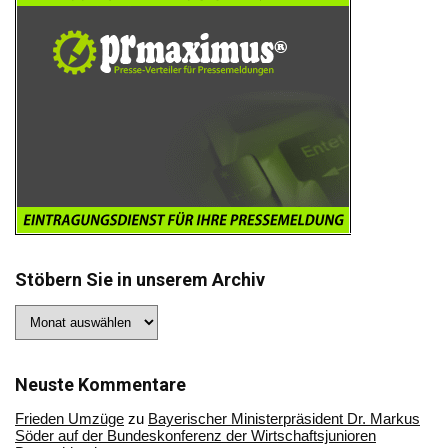
Stöbern Sie in unserem Archiv
Stöbern
Sie
in
unserem
Archiv
Neuste Kommentare
Frieden Umzüge
zu
Bayerischer Ministerpräsident Dr. Markus
Söder auf der Bundeskonferenz der Wirtschaftsjunioren