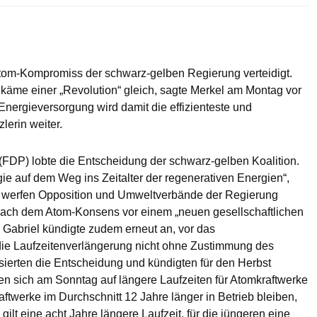
tom-Kompromiss der schwarz-gelben Regierung verteidigt.
 käme einer „Revolution“ gleich, sagte Merkel am Montag vor
Energieversorgung wird damit die effizienteste und
lerin weiter.
(FDP) lobte die Entscheidung der schwarz-gelben Koalition.
gie auf dem Weg ins Zeitalter der regenerativen Energien“,
n werfen Opposition und Umweltverbände der Regierung
nach dem Atom-Konsens vor einem „neuen gesellschaftlichen
. Gabriel kündigte zudem erneut an, vor das
die Laufzeitenverlängerung nicht ohne Zustimmung des
isierten die Entscheidung und kündigten für den Herbst
en sich am Sonntag auf längere Laufzeiten für Atomkraftwerke
twerke im Durchschnitt 12 Jahre länger in Betrieb bleiben,
gilt eine acht Jahre längere Laufzeit, für die jüngeren eine