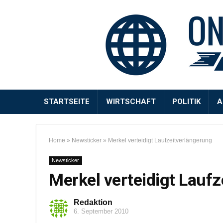
STARTSEITE
WIRTSCHAFT
POLITIK
A
Home
»
Newsticker
»
Merkel verteidigt Laufzeitverlängerung
Newsticker
Merkel verteidigt Lauf
Redaktion
6. September 2010