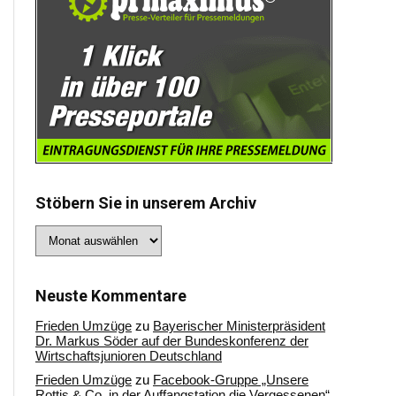
Stöbern Sie in unserem Archiv
Stöbern
Sie
in
unserem
Archiv
Neuste Kommentare
Frieden Umzüge
zu
Bayerischer Ministerpräsident
Dr. Markus Söder auf der Bundeskonferenz der
Wirtschaftsjunioren Deutschland
Frieden Umzüge
zu
Facebook-Gruppe „Unsere
Rottis & Co, in der Auffangstation die Vergessenen“