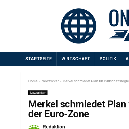
STARTSEITE
WIRTSCHAFT
POLITIK
A
Home
»
Newsticker
»
Merkel schmiedet Plan für Wirtschaftsregi
Newsticker
Merkel schmiedet Plan 
der Euro-Zone
Redaktion