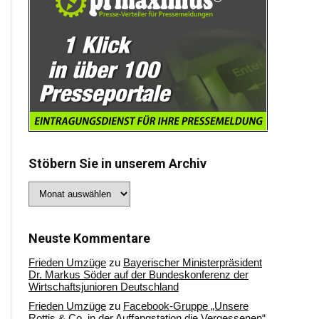
Stöbern Sie in unserem Archiv
Stöbern
Sie
in
unserem
Archiv
Neuste Kommentare
Frieden Umzüge
zu
Bayerischer Ministerpräsident
Dr. Markus Söder auf der Bundeskonferenz der
Wirtschaftsjunioren Deutschland
Frieden Umzüge
zu
Facebook-Gruppe „Unsere
Rottis & Co, in der Auffangstation die Vergessenen“