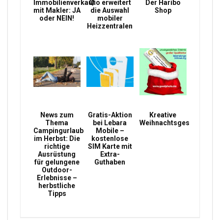
Immobilienverkauf
Qio erweitert
Der Haribo
mit Makler: JA
die Auswahl
Shop
oder NEIN!
mobiler
Heizzentralen
News zum
Gratis-Aktion
Kreative
Thema
bei Lebara
Weihnachtsgeschenke
Campingurlaub
Mobile –
im Herbst: Die
kostenlose
richtige
SIM Karte mit
Ausrüstung
Extra-
für gelungene
Guthaben
Outdoor-
Erlebnisse –
herbstliche
Tipps