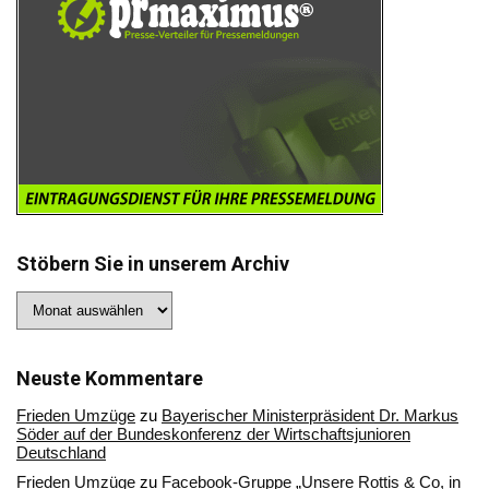
Stöbern Sie in unserem Archiv
Stöbern
Sie
in
unserem
Archiv
Neuste Kommentare
Frieden Umzüge
zu
Bayerischer Ministerpräsident Dr. Markus
Söder auf der Bundeskonferenz der Wirtschaftsjunioren
Deutschland
Frieden Umzüge
zu
Facebook-Gruppe „Unsere Rottis & Co, in