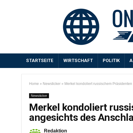
STARTSEITE
WIRTSCHAFT
POLITIK
A
Home
»
Newsticker
»
Merkel kondoliert russischem Präsidenten
Newsticker
Merkel kondoliert russ
angesichts des Anschl
Redaktion