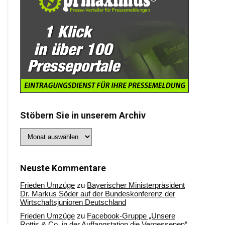
Stöbern Sie in unserem Archiv
Stöbern
Sie
in
unserem
Archiv
Neuste Kommentare
Frieden Umzüge
zu
Bayerischer Ministerpräsident
Dr. Markus Söder auf der Bundeskonferenz der
Wirtschaftsjunioren Deutschland
Frieden Umzüge
zu
Facebook-Gruppe „Unsere
Rottis & Co, in der Auffangstation die Vergessenen“