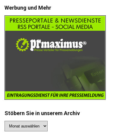
Werbung und Mehr
Stöbern Sie in unserem Archiv
Stöbern
Sie
in