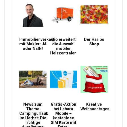
Immobilienverkauf
Qio erweitert
Der Haribo
mit Makler: JA
die Auswahl
Shop
oder NEIN!
mobiler
Heizzentralen
News zum
Gratis-Aktion
Kreative
Thema
bei Lebara
Weihnachtsgeschenke
Campingurlaub
Mobile –
im Herbst: Die
kostenlose
richtige
SIM Karte mit