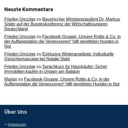
unserem
Archiv
Neuste Kommentare
Frieden Umzüge
zu
Bayerischer Ministerpräsident Dr. Markus
Söder auf der Bundeskonferenz der Wirtschaftsjunioren
Deutschland
Frieden Umzüge
zu
Facebook-Gruppe „Unsere Rottis & Co, in
der Auffangstation die Vergessenen“ hilft geretteten Hunden in
Not
Frieden Umzüge
zu
Exklusive Winterangebote: Individuelle
Gesichtsmassage bei Natalie Stahl
Frieden Umzüge
zu
Sprachkurs für Hauskäufer: Sicher
Immobilien kaufen in Ungarn am Balaton
Marion
zu
Facebook-Gruppe „Unsere Rottis & Co, in der
Auffangstation die Vergessenen“ hilft geretteten Hunden in Not
Über Uns
Impressum