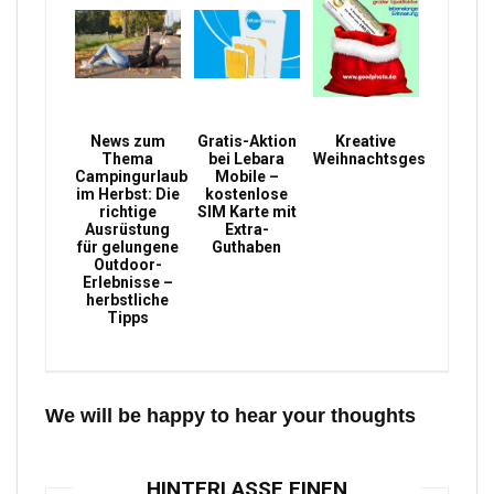
News zum
Gratis-Aktion
Kreative
Thema
bei Lebara
Weihnachtsgeschenke
Campingurlaub
Mobile –
im Herbst: Die
kostenlose
richtige
SIM Karte mit
Ausrüstung
Extra-
für gelungene
Guthaben
Outdoor-
Erlebnisse –
herbstliche
Tipps
We will be happy to hear your thoughts
HINTERLASSE EINEN