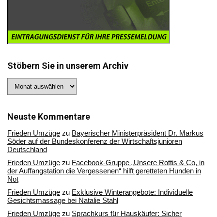
Stöbern Sie in unserem Archiv
Stöbern
Sie
in
unserem
Archiv
Neuste Kommentare
Frieden Umzüge
zu
Bayerischer Ministerpräsident Dr. Markus
Söder auf der Bundeskonferenz der Wirtschaftsjunioren
Deutschland
Frieden Umzüge
zu
Facebook-Gruppe „Unsere Rottis & Co, in
der Auffangstation die Vergessenen“ hilft geretteten Hunden in
Not
Frieden Umzüge
zu
Exklusive Winterangebote: Individuelle
Gesichtsmassage bei Natalie Stahl
Frieden Umzüge
zu
Sprachkurs für Hauskäufer: Sicher