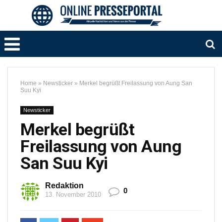
Home
»
Newsticker
»
Merkel begrüßt Freilassung von Aung San
Suu Kyi
Newsticker
Merkel begrüßt
Freilassung von Aung
San Suu Kyi
Redaktion
0
13. November 2010