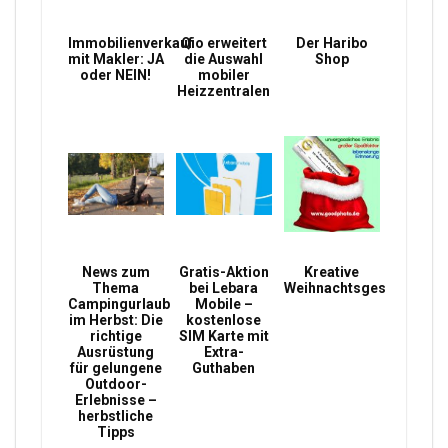
Immobilienverkauf
Qio erweitert
Der Haribo
mit Makler: JA
die Auswahl
Shop
oder NEIN!
mobiler
Heizzentralen
News zum
Gratis-Aktion
Kreative
Thema
bei Lebara
Weihnachtsgeschenke
Campingurlaub
Mobile –
im Herbst: Die
kostenlose
richtige
SIM Karte mit
Ausrüstung
Extra-
für gelungene
Guthaben
Outdoor-
Erlebnisse –
herbstliche
Tipps