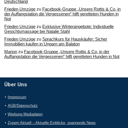
Deutschland
Frieden Umzüge
zu
Facebook-Gruppe „Unsere Rottis & Co, in
der Auffangstation die Vergessenen“ hilft geretteten Hunden in
Not
Frieden Umzüge
zu
Exklusive Winterangebote: Individuelle
Gesichtsmassage bei Natalie Stahl
Frieden Umzüge
zu
Sprachkurs für Hauskäufer: Sicher
Immobilien kaufen in Ungarn am Balaton
Marion
zu
Facebook-Gruppe „Unsere Rottis & Co, in der
Auffangstation die Vergessenen“ hilft geretteten Hunden in Not
Über Uns
Impressum
AGB/Datenschutz
Werbung Mediadaten
Zypern Aktuell – Aktuelle Einblicke, spannende News