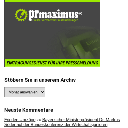
Stöbern Sie in unserem Archiv
Stöbern
Sie
in
unserem
Archiv
Neuste Kommentare
Frieden Umzüge
zu
Bayerischer Ministerpräsident Dr. Markus
Söder auf der Bundeskonferenz der Wirtschaftsjunioren