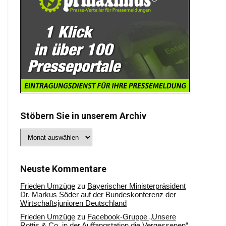
Stöbern Sie in unserem Archiv
Stöbern
Sie
in
unserem
Archiv
Neuste Kommentare
Frieden Umzüge
zu
Bayerischer Ministerpräsident
Dr. Markus Söder auf der Bundeskonferenz der
Wirtschaftsjunioren Deutschland
Frieden Umzüge
zu
Facebook-Gruppe „Unsere
Rottis & Co, in der Auffangstation die Vergessenen“