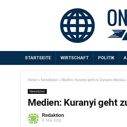
STARTSEITE
WIRTSCHAFT
POLITIK
A
Home
»
Newsticker
»
Medien: Kuranyi geht zu Dynamo Moskau
Newsticker
Medien: Kuranyi geht 
Redaktion
9. Mai 2010