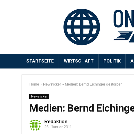
STARTSEITE
WIRTSCHAFT
POLITIK
A
Home
»
Newsticker
»
Medien: Bernd Eichinger gestorben
Newsticker
Medien: Bernd Eichinge
Redaktion
25. Januar 2011