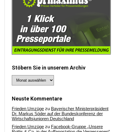
Stöbern Sie in unserem Archiv
Stöbern
Sie
in
unserem
Archiv
Neuste Kommentare
Frieden Umzüge
zu
Bayerischer Ministerpräsident
Dr. Markus Söder auf der Bundeskonferenz der
Wirtschaftsjunioren Deutschland
Frieden Umzüge
zu
Facebook-Gruppe „Unsere
Rottis & Co, in der Auffangstation die Vergessenen“