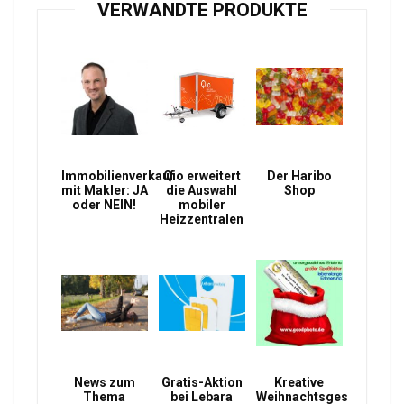
VERWANDTE PRODUKTE
Immobilienverkauf
Qio erweitert
Der Haribo
mit Makler: JA
die Auswahl
Shop
oder NEIN!
mobiler
Heizzentralen
News zum
Gratis-Aktion
Kreative
Thema
bei Lebara
Weihnachtsgeschenke