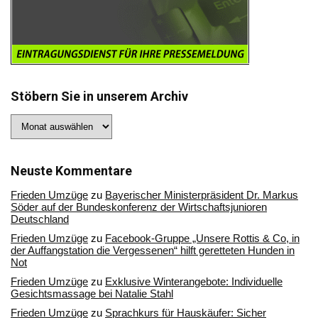
Stöbern Sie in unserem Archiv
Stöbern
Sie
in
unserem
Archiv
Neuste Kommentare
Frieden Umzüge
zu
Bayerischer Ministerpräsident Dr. Markus
Söder auf der Bundeskonferenz der Wirtschaftsjunioren
Deutschland
Frieden Umzüge
zu
Facebook-Gruppe „Unsere Rottis & Co, in
der Auffangstation die Vergessenen“ hilft geretteten Hunden in
Not
Frieden Umzüge
zu
Exklusive Winterangebote: Individuelle
Gesichtsmassage bei Natalie Stahl
Frieden Umzüge
zu
Sprachkurs für Hauskäufer: Sicher