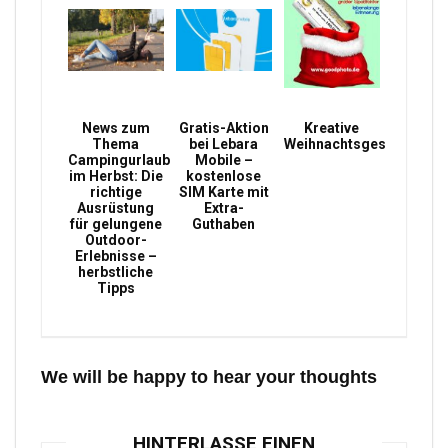
News zum
Gratis-Aktion
Kreative
Thema
bei Lebara
Weihnachtsgeschenke
Campingurlaub
Mobile –
im Herbst: Die
kostenlose
richtige
SIM Karte mit
Ausrüstung
Extra-
für gelungene
Guthaben
Outdoor-
Erlebnisse –
herbstliche
Tipps
We will be happy to hear your thoughts
HINTERLASSE EINEN