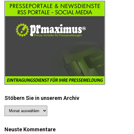
Stöbern Sie in unserem Archiv
Stöbern
Sie
in
unserem
Archiv
Neuste Kommentare