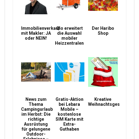
Immobilienverkauf
Qio erweitert
Der Haribo
mit Makler: JA
die Auswahl
Shop
oder NEIN!
mobiler
Heizzentralen
News zum
Gratis-Aktion
Kreative
Thema
bei Lebara
Weihnachtsgeschenke
Campingurlaub
Mobile –
im Herbst: Die
kostenlose
richtige
SIM Karte mit
Ausrüstung
Extra-
für gelungene
Guthaben
Outdoor-